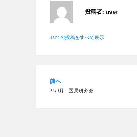
投稿者:
user
user の投稿をすべて表示
前へ
投
24/9月 医局研究会
稿
ナ
ビ
ゲ