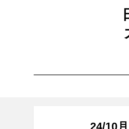
コ
ン
テ
ン
ツ
へ
移
動
す
る
24/1