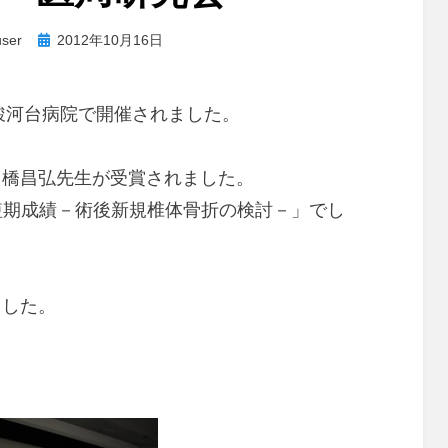
投
user
2012年10月16日
稿
日:
 駿河台病院で開催されました。
中橋昌弘先生が受賞されました。
astyの短期成績－術後新規椎体骨折の検討－」でし
ました。