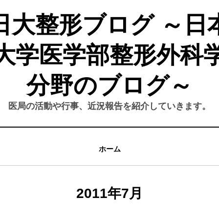
日大整形ブログ ～日
大学医学部整形外科
分野のブログ～
医局の活動や行事、近況報告を紹介していきます。
ホーム
月
:
2011年7月