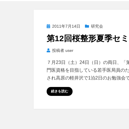
投
2011年7月14日
研究会
稿
第12回桜整形夏季セ
日:
投稿者
user
７月23日（土）24日（日）の両日、「
門医資格を目指している若手医局員のた
され高原の軽井沢で1泊2日のお勉強会で
続きを読む