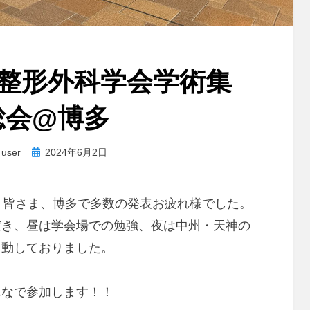
本整形外科学会学術集
総会@博多
投
者
user
2024年6月2日
稿
日:
。皆さま、博多で多数の発表お疲れ様でした。
だき、昼は学会場での勉強、夜は中州・天神の
活動しておりました。
んなで参加します！！