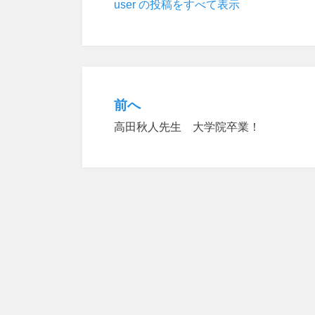
user の投稿をすべて表示
前へ
投
高田秋人先生 大学院卒業！
稿
ナ
ビ
ゲ
ー
シ
ョ
ン