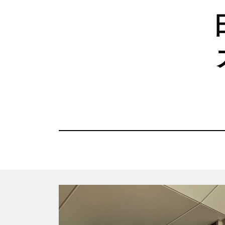
コ
ン
テ
ン
ツ
へ
移
動
す
る