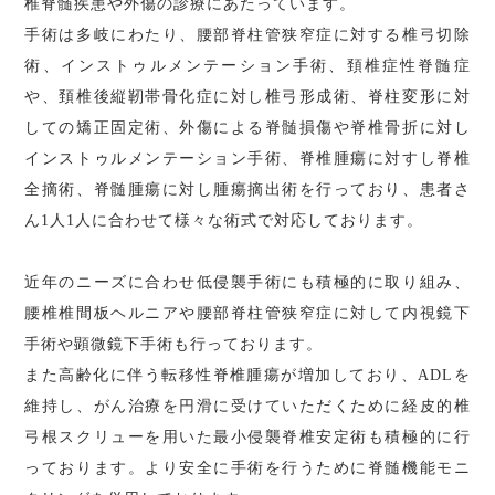
椎脊髄疾患や外傷の診療にあたっています。
手術は多岐にわたり、腰部脊柱管狭窄症に対する椎弓切除
術、インストゥルメンテーション手術、頚椎症性脊髄症
や、頚椎後縦靭帯骨化症に対し椎弓形成術、脊柱変形に対
しての矯正固定術、外傷による脊髄損傷や脊椎骨折に対し
インストゥルメンテーション手術、脊椎腫瘍に対すし脊椎
全摘術、脊髄腫瘍に対し腫瘍摘出術を行っており、患者さ
ん1人1人に合わせて様々な術式で対応しております。
近年のニーズに合わせ低侵襲手術にも積極的に取り組み、
腰椎椎間板ヘルニアや腰部脊柱管狭窄症に対して内視鏡下
手術や顕微鏡下手術も行っております。
また高齢化に伴う転移性脊椎腫瘍が増加しており、ADLを
維持し、がん治療を円滑に受けていただくために経皮的椎
弓根スクリューを用いた最小侵襲脊椎安定術も積極的に行
っております。より安全に手術を行うために脊髄機能モニ