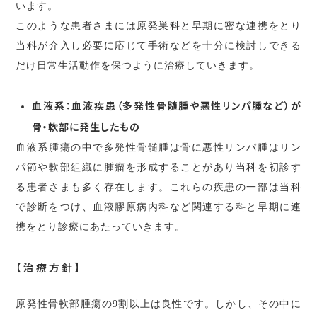
います。
このような患者さまには原発巣科と早期に密な連携をとり
当科が介入し必要に応じて手術などを十分に検討しできる
だけ日常生活動作を保つように治療していきます。
血液系：血液疾患（多発性骨髄腫や悪性リンパ腫など）が
骨・軟部に発生したもの
血液系腫瘍の中で多発性骨髄腫は骨に悪性リンパ腫はリン
パ節や軟部組織に腫瘤を形成することがあり当科を初診す
る患者さまも多く存在します。これらの疾患の一部は当科
で診断をつけ、血液膠原病内科など関連する科と早期に連
携をとり診療にあたっていきます。
【治療方針】
原発性骨軟部腫瘍の9割以上は良性です。しかし、その中に