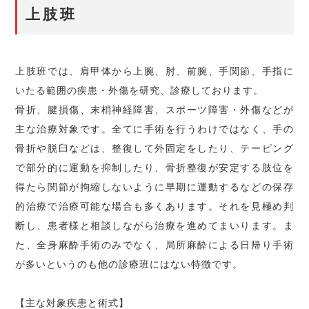
上肢班
上肢班では、肩甲体から上腕、肘、前腕、手関節、手指に
いたる範囲の疾患・外傷を研究、診療しております。
骨折、腱損傷、末梢神経障害、スポーツ障害・外傷などが
主な治療対象です。全てに手術を行うわけではなく、手の
骨折や脱臼などは、整復して外固定をしたり、テーピング
で部分的に運動を抑制したり、骨折整復が安定する肢位を
得たら関節が拘縮しないように早期に運動するなどの保存
的治療で治療可能な場合も多くあります。それを見極め判
断し、患者様と相談しながら治療を進めてまいります。ま
た、全身麻酔手術のみでなく、局所麻酔による日帰り手術
が多いというのも他の診療班にはない特徴です。
【主な対象疾患と術式】