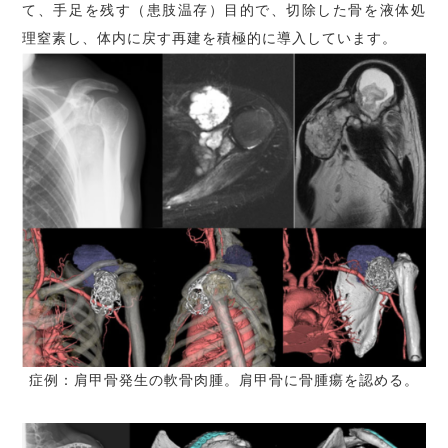
て、手足を残す（患肢温存）目的で、切除した骨を液体処
理窒素し、体内に戻す再建を積極的に導入しています。
症例：肩甲骨発生の軟骨肉腫。肩甲骨に骨腫瘍を認める。