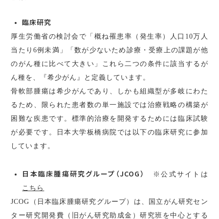
臨床研究
厚生労働省の検討会で「概ね罹患率（発生率）人口10万人
当たり6例未満」「数が少ないため診療・受療上の課題が他
のがん種に比べて大きい」これら二つの条件に該当するが
ん種を、『希少がん』と定義しています。
骨軟部腫瘍は希少がんであり、しかも組織型が多岐にわた
るため、限られた患者数の単一施設では治療戦略の構築が
困難な疾患です。標準的治療を開発するためには臨床試験
が必要です。日本大学板橋病院では以下の臨床研究に参加
しています。
日本臨床腫瘍研究グループ（JCOG）
※公式サイトは
こちら
JCOG（日本臨床腫瘍研究グループ）は、国立がん研究セン
ター研究開発費（旧がん研究助成金）研究班を中心とする