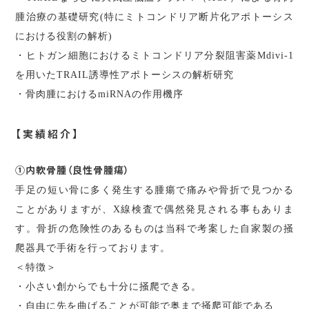
腫治療の基礎研究(特にミトコンドリア断片化アポトーシス
における役割の解析)
・ヒトガン細胞におけるミトコンドリア分裂阻害薬Mdivi-1
を用いたTRAIL誘導性アポトーシスの解析研究
・骨肉腫におけるmiRNAの作用機序
【実績紹介】
①内軟骨腫（良性骨腫瘍）
手足の短い骨に多く発生する腫瘍で痛みや骨折で見つかる
ことがありますが、X線検査で偶然発見される事もありま
す。骨折の危険性のあるものは当科で考案した自家製の掻
爬器具で手術を行っております。
＜特徴＞
・小さい創からでも十分に掻爬できる。
・自由に先を曲げることが可能で奥まで掻爬可能である