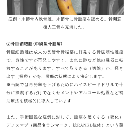
症例：末節骨内軟骨腫。末節骨に骨腫瘍を認める。骨開窓
後人工骨を充填した。
②骨巨細胞腫（中間型骨腫瘍）
骨巨細胞腫は成人の長管骨骨端部に好発する骨破壊性腫瘍
で、良性ですが再発しやすく、まれに肺など他の臓器に転
移することがあります。すべて取りきる（切除）か、掻き
出す（掻爬）かを、腫瘍の状態により決定します。
※当院では再発率を下げるためにハイスピードドリルで十
分に掻爬するだけでなくセメントやアルコール処置など補
助療法を積極的に導入しています
また、手術困難な症例に対して、腫瘍を硬くする（硬化）
デノスマブ（商品名ランマーク、抗RANKL抗体）という薬