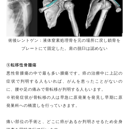
術後レントゲン：液体窒素処理骨を元の場所に戻し鎖骨を
プレートにて固定した。肩の脱臼は認めない
⑤転移性骨腫瘍
悪性骨腫瘍の中で最も多い腫瘍です。癌の治療中に上記の
症状で判明する人もいれば、がんを患ったことがないの
に、腰や足の痛みで骨転移が判明する人もいます。
※初発症状が骨転移の人は早急に原発巣を発見し早期に原
発巣科への橋渡しを行っていきます。
痛い部位の手術と、どこに癌があるか判明させるため全身