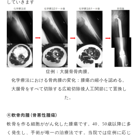
していきます
症例：大腿骨骨肉腫。
化学療法における骨肉腫の変化：腫瘍の縮小を認める。
大腿骨をすべて切除する広範切除後人工関節にて置換し
た。
④軟骨肉腫（骨悪性腫瘍）
軟骨を作る細胞ががん化した腫瘍です。40、50歳以降に多
く発生し、手術が唯一の治療法です。当院では症例に応じ