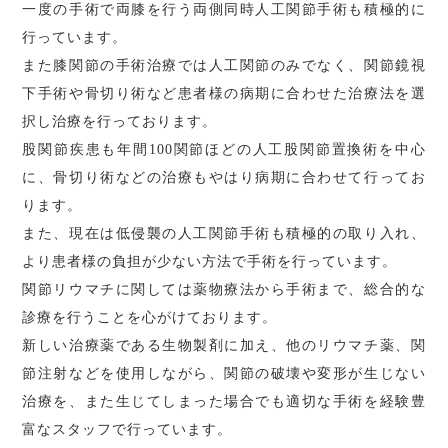
一度の手術で両膝を行う両側同時人工関節手術も積極的に
行っています。
また膝関節の手術治療では人工関節のみでなく、関節鏡視
下手術や骨切り術など患者様の病期に合わせた治療法を選
択し治療を行っております。
股関節疾患も年間100関節ほどの人工股関節置換術を中心
に、骨切り術などの治療もやはり病期に合わせて行ってお
ります。
また、現在は低侵襲の人工関節手術も積極的の取り入れ、
より患者様の負担が少ない方法で手術を行っています。
関節リウマチに関しては薬物療法から手術まで、総合的な
診療を行うことを心がけております。
新しい治療薬である生物製剤に加え、他のリウマチ薬、関
節注射などを使用しながら、関節の破壊や変形が生じない
治療を、また生じてしまった場合でも適切な手術を経験豊
富なスタッフで行っています。