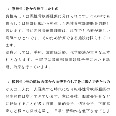
原発性：骨から発生したもの
良性もしくは悪性骨軟部腫瘍に分けられます。その中でも
骨もしくは軟部組織から発生した悪性骨軟部腫瘍を肉腫と
言います。特に悪性骨軟部腫瘍は、現在でも治療が難しい
病気のひとつです。そのため治療できる施設は限られてい
ます。
治療としては、手術、放射線治療、化学療法が大きな三本
柱となります。当院では骨軟部腫瘍領域全般にわたる診
断、治療を行っています。
移転性：他の部位の癌から血液を介して骨に飛んできたもの
がんは二人に一人罹患する時代になり転移性骨軟部腫瘍の
発生頻度は増えてきています。主に脊椎、四肢長管骨など
に転位することが多く疼痛、病的骨折、切迫骨折、下肢麻
痺など様々な症状を呈し、日常生活動作を低下させてしま