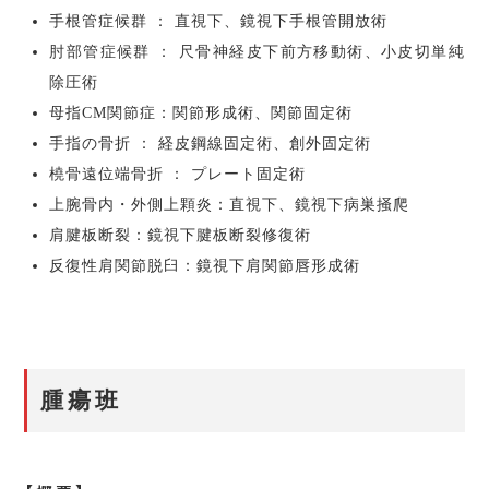
手根管症候群 ： 直視下、鏡視下手根管開放術
肘部管症候群 ： 尺骨神経皮下前方移動術、小皮切単純
除圧術
母指CM関節症：関節形成術、関節固定術
手指の骨折 ： 経皮鋼線固定術、創外固定術
橈骨遠位端骨折 ： プレート固定術
上腕骨内・外側上顆炎：直視下、鏡視下病巣掻爬
肩腱板断裂：鏡視下腱板断裂修復術
反復性肩関節脱臼：鏡視下肩関節唇形成術
腫瘍班